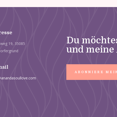
resse
Du möchte
weg 19, 35085
und meine 
orfergrund
mail
ABONNIERE MEI
@anandasoullove.com